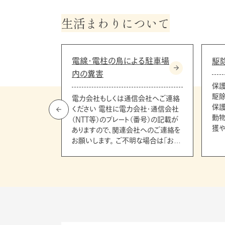
生活まわりについて
電線・電柱の鳥による駐車場
駆
内の糞害
交番)にご連絡
保
どの不法行為に
駆除
電力会社もしくは通信会社へご連絡
対応が必要で
保護
ください 電柱に電力会社・通信会社
ーなどの情報をお
動
（NTT等）のプレート（番号）の記載が
署へご連絡を
獲
ありますので、関連会社へのご連絡を
弊社営業時間内
す。 【保護対象の動物】 ツバメおよび
お願いします。 ご不明な場合は「お問
絡、張り紙など
ツバメの巣 コ
い合わせフォーム」よりご連絡くださ
ッカー移動など
等
い。電力会社等へ電線の保護カバー
了承ください。
や鳥対策等の依頼をいたします。
ラブルを理由
と案内される場
合、無断駐車車
迷惑行為への