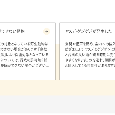
除できない動物
ヤスデ・ゲジゲジが発生した
護の対象となっている野生動物は
玄関や網戸を閉め、室内への侵
できない場合があります 「鳥獣
防ぎましょう ヤスデとゲジゲジは
法」により保護対象となっている
と台風の長い雨が降る時期に発
物については、行政の許可無く捕
やすくなります。 水を逃れ、隙間
や駆除ができない場合がございま
と侵入してくる可能性があります
で、玄関や網戸を閉め、室内への
ウモリ 鳩 モグラ タヌキ
を防ぎましょう。 また、玄関や窓
間に市販の薬剤を撒くのも効果
す。 ※お客さまの対処で効果が見ら
れない場合、室外での駆除が必
なるケースもございます。お困り
は弊社へお問い合わせください。