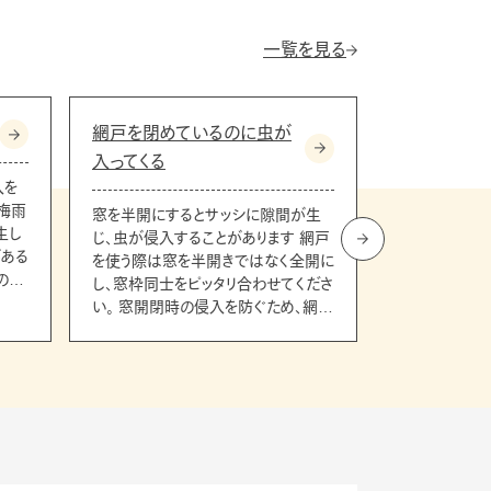
一覧を見る
網戸を閉めているのに虫が
蜂の巣を見
入ってくる
入を
自分で駆除せ
梅雨
アパート敷地
窓を半開にするとサッシに隙間が生
生し
場合は、お分
じ、虫が侵入することがあります 網戸
がある
すので、巣の
を使う際は窓を半開きではなく全開に
の
類を「お問い合
し、窓枠同士をピッタリ合わせてくださ
侵入
らせください。
い。 窓開閉時の侵入を防ぐため、網戸
の隙
については、
は右側で使うことをおすすめします。
的で
除いたします。 注意事項 巣を撤去
た後も、帰巣
要と
場合がありま
の際
一週間程度近
ださい。