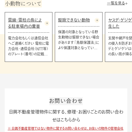
小動物について
一覧を見る
電線・電柱の鳥によ
駆除できない動物
ヤスデ・ゲジ
る駐車場内の糞害
生した
保護の対象となっている野
生動物は駆除できない場合
電力会社もしくは通信会社
玄関や網戸を閉
があります 「鳥獣保護法」に
へご連絡ください 電柱に電
の侵入を防ぎまし
より保護対象となっている
力会社・通信会社（NTT等）
デとゲジゲジは
動物については、行政の許
のプレート（番号）の記載が
の長い雨が降
可無く捕獲や駆除ができな
ありますので、関連会社への
しやすくなります
い場合がございます。 【保
ご連絡をお願いします。 ご
れ、隙間がある
護対象の動物】 ツバメおよ
不明な場合は「お問い合わ
る可能性があり
びツバメの巣 コウモリ 鳩 モ
せフォーム」よりご連絡くだ
関や網戸を閉め
グラ タヌキ等
さい。電力会社等へ電線の
侵入を防ぎましょ
保護カバーや鳥対策等の依
玄関や窓の隙
頼をいたします。
薬剤を撒くのも
※お客さまの対
お問い合わせ
見られない場合
駆除が必要とな
日興不動産管理物件に関する、修理・お困りごとのお問い合わ
ございます。お
社へお問い合わ
せはこちらから
い。
※ 日興不動産管理ではない物件に関するお問い合わせは、お住いの物件の管理会社