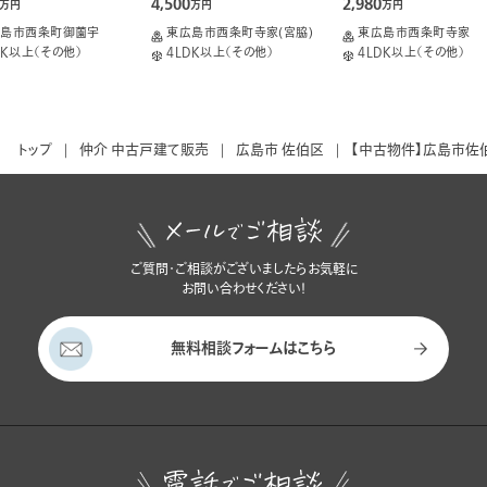
御薗宇
4,500
2,980
万円
万円
万円
広島市西条町御薗宇
東広島市西条町寺家(宮脇)
東広島市西条町寺家
DK以上（その他）
4LDK以上（その他）
4LDK以上（その他）
トップ
仲介 中古戸建て販売
広島市 佐伯区
【中古物件】広島市佐
ご質問・ご相談がございましたらお気軽に
お問い合わせください！
無料相談フォームはこちら