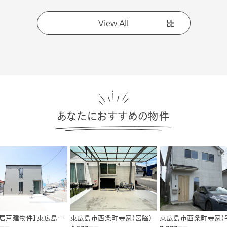
View All
あなたにおすすめの物件
入居戸建物件】東広島市
東広島市西条町寺家(宮脇)
東広島市西条町寺家(