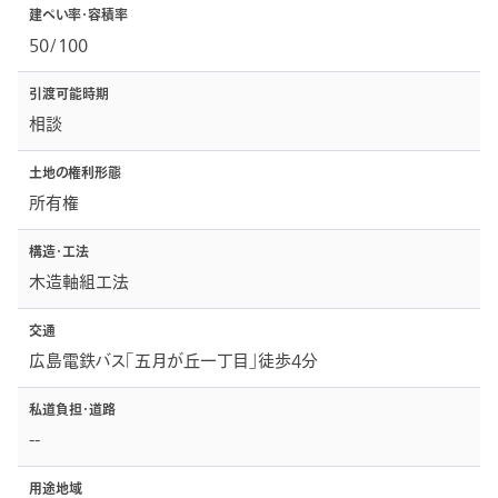
建ぺい率・容積率
50/100
引渡可能時期
相談
土地の権利形態
所有権
構造・工法
木造軸組工法
交通
広島電鉄バス「五月が丘一丁目」徒歩4分
私道負担・道路
--
用途地域