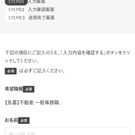
01
STEP
入力画面
02
STEP
入力確認画面
03
STEP
送信完了画面
下記の項目にご記入のうえ、「入力内容を確認する」ボタンを
クリ
ックしてください。
は必ずご記入ください。
必須
希望職種
【急募】不動産 一般事務職
お名前